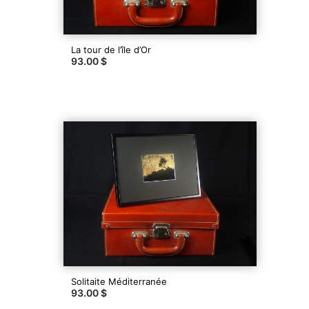
ses
images
pour
en
La tour de l’île d’Or
modifier
93.00 $
la
teneur
esthétique
et
la
portée
évocatrice.
https://www.facebook.com/artiste.maxime.simon/
Contacter
Solitaite Méditerranée
93.00 $