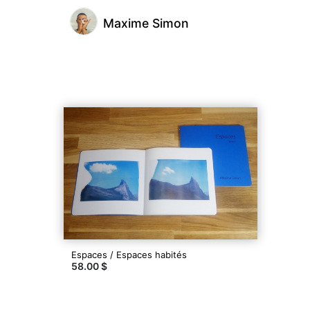
Maxime Simon
@maximesimon
Maxime
Simon
(0)
Chassieu,
France
Espaces / Espaces habités
Inscription
58.00 $
le 07.12.20
17
articles
dans