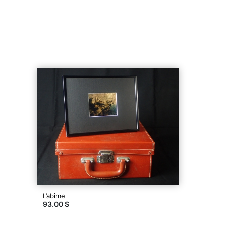
L’abîme
93.00 $