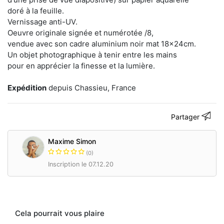
alors
doré à la feuille.
à
Vernissage anti-UV.
poser
Oeuvre originale signée et numérotée /8,
un
œil
vendue avec son cadre aluminium noir mat 18x24cm.
plus
Un objet photographique à tenir entre les mains
intuitif
pour en apprécier la finesse et la lumière.
et
frontal
Expédition
depuis Chassieu, France
tout
en
se
laissant
Partager
séduire
par
Maxime Simon
les
aléas
(0)
assumés
Inscription le 07.12.20
des
films
instantanés
et
par
Cela pourrait vous plaire
leur
rendu