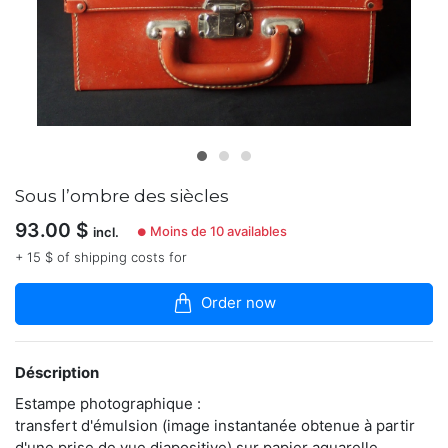
dans
la
boutique
Sa
pratique
photographique
est
bouleversée
à
partir
Sous l’ombre des siècles
de
2007
93.00
$
Moins de 10 availables
incl.
●
par
+ 15 $ of shipping costs for
la
découverte
du
Order now
large
potentiel
créatif
de
Déscription
l’image
Estampe photographique :
instantanée.
transfert d'émulsion (image instantanée obtenue à partir
Il
cherche
d'une prise de vue diapositive) sur papier aquarelle