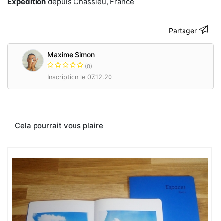
Expédition
depuis Chassieu, France
alors
à
poser
Partager
un
œil
plus
Maxime Simon
intuitif
(0)
et
frontal
Inscription le 07.12.20
tout
en
se
laissant
séduire
Cela pourrait vous plaire
par
les
aléas
assumés
des
films
instantanés
et
par
leur
rendu