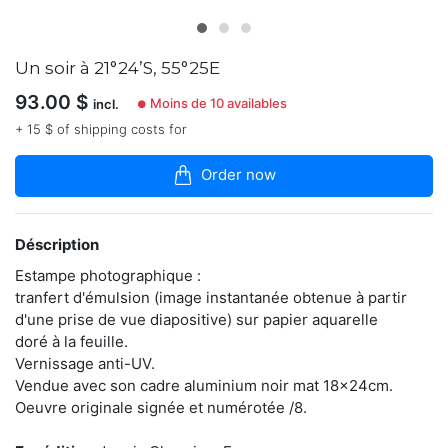
dans
la
boutique
Un soir à 21°24’S, 55°25E
Sa
93.00
$
pratique
Moins de 10 availables
incl.
●
photographique
+ 15 $ of shipping costs for
est
bouleversée
à
Order now
partir
de
2007
Déscription
par
la
Estampe photographique :
découverte
tranfert d'émulsion (image instantanée obtenue à partir
du
large
d'une prise de vue diapositive) sur papier aquarelle
potentiel
doré à la feuille.
créatif
Vernissage anti-UV.
de
Vendue avec son cadre aluminium noir mat 18x24cm.
l’image
Oeuvre originale signée et numérotée /8.
instantanée.
Il
cherche