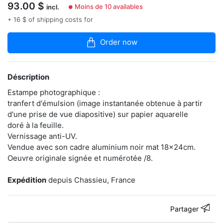
dans
93.00
$
Moins de 10 availables
incl.
●
la
+ 16 $ of shipping costs for
boutique
Sa
Order now
pratique
photographique
est
Déscription
bouleversée
à
Estampe photographique :
partir
tranfert d'émulsion (image instantanée obtenue à partir
de
2007
d'une prise de vue diapositive) sur papier aquarelle
par
doré à la feuille.
la
Vernissage anti-UV.
découverte
Vendue avec son cadre aluminium noir mat 18x24cm.
du
Oeuvre originale signée et numérotée /8.
large
potentiel
créatif
Expédition
depuis Chassieu, France
de
l’image
instantanée.
Partager
Il
cherche