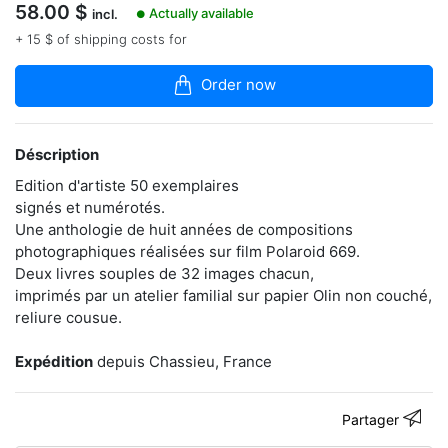
dans
58.00
$
Actually available
incl.
●
la
+ 15 $ of shipping costs for
boutique
Sa
Order now
pratique
photographique
est
Déscription
bouleversée
à
Edition d'artiste 50 exemplaires
partir
signés et numérotés.
de
2007
Une anthologie de huit années de compositions
par
photographiques réalisées sur film Polaroid 669.
la
Deux livres souples de 32 images chacun,
découverte
imprimés par un atelier familial sur papier Olin non couché,
du
reliure cousue.
large
potentiel
créatif
Expédition
depuis Chassieu, France
de
l’image
instantanée.
Partager
Il
cherche