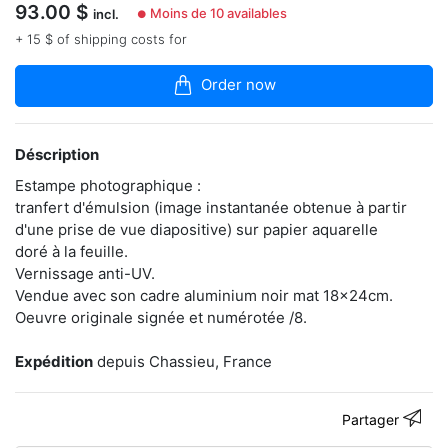
dans
93.00
$
Moins de 10 availables
incl.
●
la
+ 15 $ of shipping costs for
boutique
Sa
Order now
pratique
photographique
est
Déscription
bouleversée
à
Estampe photographique :
partir
tranfert d'émulsion (image instantanée obtenue à partir
de
2007
d'une prise de vue diapositive) sur papier aquarelle
par
doré à la feuille.
la
Vernissage anti-UV.
découverte
Vendue avec son cadre aluminium noir mat 18x24cm.
du
Oeuvre originale signée et numérotée /8.
large
potentiel
créatif
Expédition
depuis Chassieu, France
de
l’image
instantanée.
Partager
Il
cherche