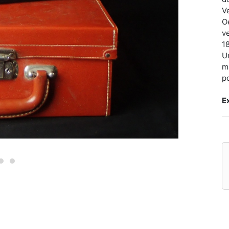
V
O
v
1
U
m
p
E