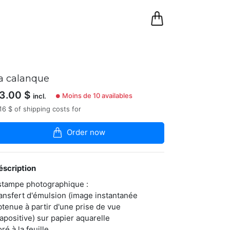
0
Panier
a calanque
3.00
$
Moins de 10 availables
incl.
●
16 $ of shipping costs for
Order now
éscription
stampe photographique :
ransfert d'émulsion (image instantanée
btenue à partir d'une prise de vue
iapositive) sur papier aquarelle
ré à la feuille.