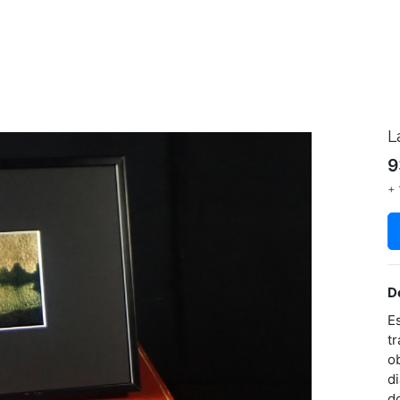
L
9
+ 
D
E
t
o
d
do