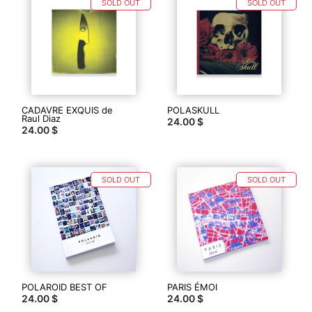
publication
SOLD OUT
SOLD OUT
de
livres
d'artistes
en
petites
séries,
notre
plus
CADAVRE EXQUIS de
POLASKULL
petite
Raul Diaz
24.00 $
édition
24.00 $
est
de
50
exemplaires
SOLD OUT
SOLD OUT
(numérotés)
et
notre
plus
grosse
édition
a
été
POLAROID BEST OF
PARIS ÉMOI
tirée
24.00 $
24.00 $
à