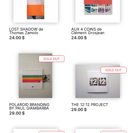
articles
dans
la
boutique
LOST SHADOW de
AUX 4 COINS de
Livres
Thomas Zamolo
Clément Grosjean
24.00 $
24.00 $
sur
le
polaroid
en
petites
SOLD OUT
séries
limitées.
SOLD OUT
"Les
petites
éditions"
est
une
maison
POLAROID BRANDING
THE 12:12 PROJECT
d'édition
BY PAUL GIAMBARBA
29.00 $
indépendante
29.00 $
dédiée
à
la