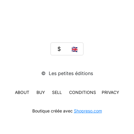
300
exemplaires.
Nous
fonctionnons
au
coup
de
coeur
et
publions
des
travaux
aboutis
qui
© Les petites éditions
sont
généralement
présentés
ABOUT
BUY
SELL
CONDITIONS
PRIVACY
sous
forme
d'exposition.
Boutique créée avec
Shopreso.com
www.facebook.com/lespetiteseditions