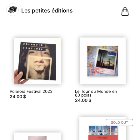
0
Les petites éditions
Pani
@lespetiteseditions
Les
petites
éditions
Polaroid Festival 2023
Le Tour du Monde en
(6)
80 polas
24.00 $
24.00 $
Paris,
France
SOLD OUT
Inscription
le 01.12.20
10