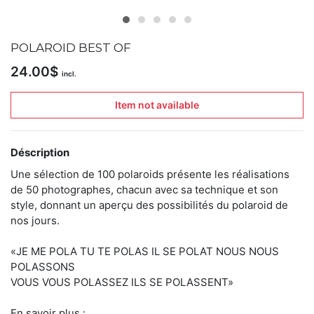
articles
dans
la
POLAROID BEST OF
boutique
24.00
$
incl.
Livres
sur
le
Item not available
polaroid
en
petites
Déscription
séries
limitées.
Une sélection de 100 polaroids présente les réalisations
"Les
de 50 photographes, chacun avec sa technique et son
petites
style, donnant un aperçu des possibilités du polaroid de
éditions"
est
nos jours.
une
maison
«JE ME POLA TU TE POLAS IL SE POLAT NOUS NOUS
d'édition
POLASSONS
indépendante
dédiée
VOUS VOUS POLASSEZ ILS SE POLASSENT»
à
la
En savoir plus :