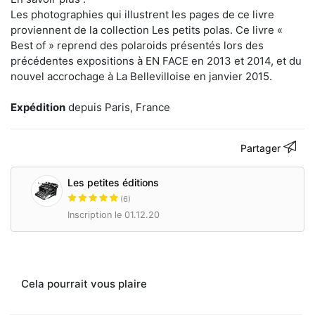
publication
Les photographies qui illustrent les pages de ce livre
de
proviennent de la collection Les petits polas. Ce livre «
livres
d'artistes
Best of » reprend des polaroids présentés lors des
en
précédentes expositions à EN FACE en 2013 et 2014, et du
petites
nouvel accrochage à La Bellevilloise en janvier 2015.
séries,
notre
plus
Expédition
depuis Paris, France
petite
édition
est
Partager
de
50
exemplaires
Les petites éditions
(numérotés)
(6)
et
Inscription le 01.12.20
notre
plus
grosse
édition
a
été
Cela pourrait vous plaire
tirée
à