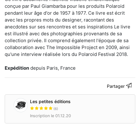
publication
conçue par Paul Giambarba pour les produits Polaroid
de
pendant leur âge d'or de 1957 à 1977. Ce livre est écrit
livres
d'artistes
avec les propres mots du designer, racontant des
en
anecdotes sur ses rencontres et ses inspirations Le livre
petites
est illustré avec des photographies provenants de sa
séries,
collection privée. Il comprend également l'époque de sa
notre
plus
collaboration avec The Impossible Project en 2009, ainsi
petite
qu'une interview réalisée lors du Polaroid Festival 2018.
édition
est
Expédition
depuis Paris, France
de
50
exemplaires
Partager
(numérotés)
et
notre
Les petites éditions
plus
grosse
(6)
édition
Inscription le 01.12.20
a
été
tirée
à