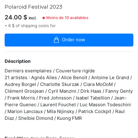
articles
Polaroid Festival 2023
dans
la
24.00
$
Moins de 10 availables
incl.
●
boutique
+ 6 $ of shipping costs for
Livres
Order now
sur
le
polaroid
en
Déscription
petites
séries
Derniers exemplaires / Couverture rigide
limitées.
21 artistes : Agnés Ailes / Alice Benoit / Antoine Le Grand /
"Les
Audrey Borgel / Charlotte Skurzak / Ciara MoOoM /
petites
éditions"
Clément Grosjean / Cyril Manzini / Dirk Haas / Fanny Genty
est
/ Frank Morris / Fred Johnsson / Isabel Tabellion / Jean-
une
Pierre Guenec / Laurent Fouchet / Luc Masson Todeschini
maison
/ Marion Lanciaux / Mila Nijinsky / Patrick Cockpit / Raul
d'édition
Diaz / Shelbie Dimond / Kuong FMR
indépendante
dédiée
à
la