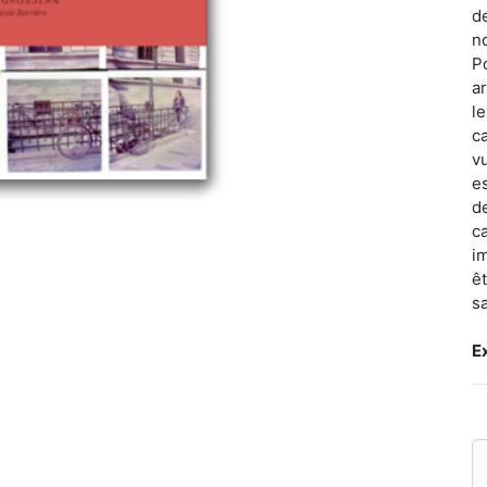
d
n
P
ar
l
c
v
e
d
ca
i
êt
s
E