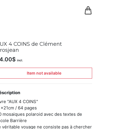
0
Panier
UX 4 COINS de Clément
rosjean
4.00
$
incl.
Item not available
éscription
ivre "AUX 4 COINS"
1x21cm / 64 pages
0 mosaiques polaroid avec des textes de
icole Barrière
e véritable voyage ne consiste pas à chercher