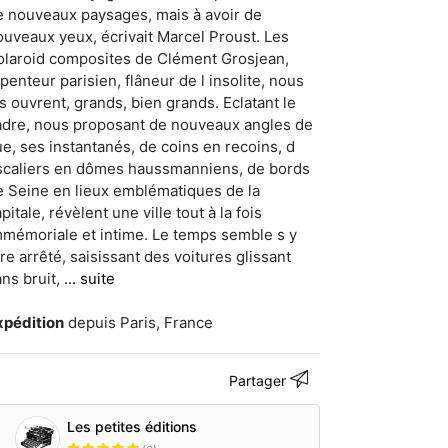
e nouveaux paysages, mais à avoir de
ouveaux yeux, écrivait Marcel Proust. Les
olaroid composites de Clément Grosjean,
penteur parisien, flâneur de l insolite, nous
es ouvrent, grands, bien grands. Eclatant le
adre, nous proposant de nouveaux angles de
ue, ses instantanés, de coins en recoins, d
scaliers en dômes haussmanniens, de bords
e Seine en lieux emblématiques de la
pitale, révèlent une ville tout à la fois
mmémoriale et intime. Le temps semble s y
re arrêté, saisissant des voitures glissant
ans bruit,
... suite
xpédition
depuis Paris, France
Partager
Les petites éditions