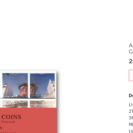
A
G
2
D
L
2
3
N
L