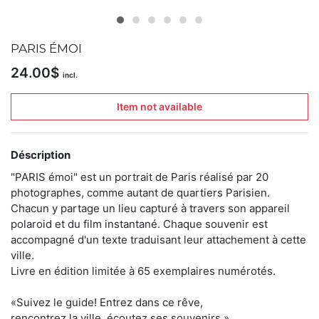
articles
dans
la
PARIS ÉMOI
boutique
24.00
$
incl.
Livres
sur
le
Item not available
polaroid
en
petites
Déscription
séries
limitées.
"PARIS émoi" est un portrait de Paris réalisé par 20
"Les
photographes, comme autant de quartiers Parisien.
petites
Chacun y partage un lieu capturé à travers son appareil
éditions"
est
polaroid et du film instantané. Chaque souvenir est
une
accompagné d'un texte traduisant leur attachement à cette
maison
ville.
d'édition
Livre en édition limitée à 65 exemplaires numérotés.
indépendante
dédiée
à
«Suivez le guide! Entrez dans ce rêve,
la
rencontrez la ville, écoutez ses souvenirs.»