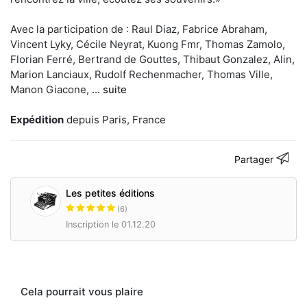
publication
de
Avec la participation de : Raul Diaz, Fabrice Abraham,
livres
d'artistes
Vincent Lyky, Cécile Neyrat, Kuong Fmr, Thomas Zamolo,
en
Florian Ferré, Bertrand de Gouttes, Thibaut Gonzalez, Alin,
petites
Marion Lanciaux, Rudolf Rechenmacher, Thomas Ville,
séries,
Manon Giacone,
... suite
notre
plus
petite
Expédition
depuis Paris, France
édition
est
de
Partager
50
exemplaires
(numérotés)
Les petites éditions
et
(6)
notre
Inscription le 01.12.20
plus
grosse
édition
a
été
tirée
Cela pourrait vous plaire
à