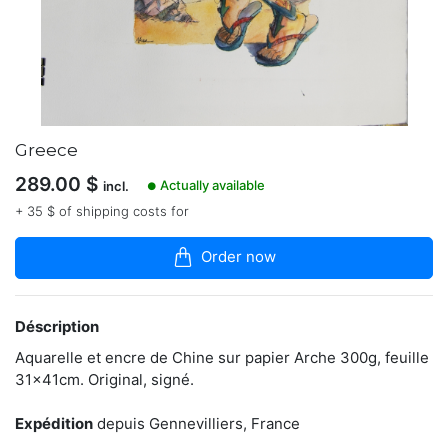
boutique
Plasticien
indépendant
depuis
1987,
diplômé
de
Greece
l'ENSAAMA
Olivier
289.00
$
Actually available
incl.
●
de
+ 35 $ of shipping costs for
Serres.
Exposition
en
Order now
cours
à
la
Concorde
Déscription
Art
Aquarelle et encre de Chine sur papier Arche 300g, feuille
Gallery
jusqu'au
31x41cm. Original, signé.
31
janvier
Expédition
depuis Gennevilliers, France
2021,