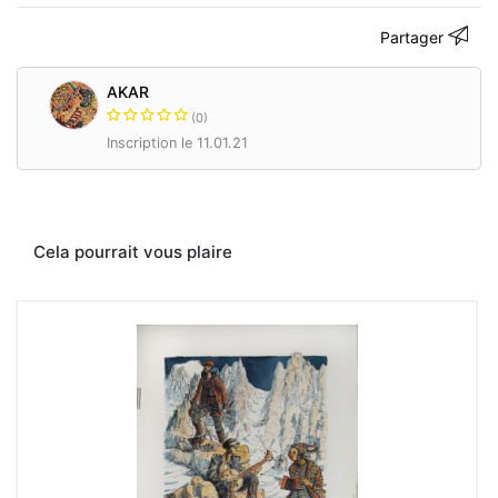
179
bd
Partager
Lefebvre
75015
Paris.
AKAR
www.akar-
(0)
alexandre.com
Inscription le 11.01.21
Contacter
Cela pourrait vous plaire