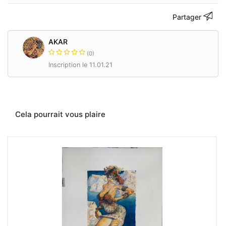
179
bd
Partager
Lefebvre
75015
Paris.
AKAR
www.akar-
(0)
alexandre.com
Inscription le 11.01.21
Contacter
Cela pourrait vous plaire