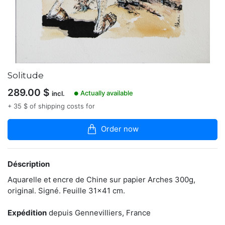
boutique
Plasticien
indépendant
depuis
1987,
diplômé
de
Solitude
l'ENSAAMA
Olivier
289.00
$
Actually available
incl.
●
de
+ 35 $ of shipping costs for
Serres.
Exposition
en
Order now
cours
à
la
Concorde
Déscription
Art
Aquarelle et encre de Chine sur papier Arches 300g,
Gallery
jusqu'au
original. Signé. Feuille 31x41 cm.
31
janvier
Expédition
depuis Gennevilliers, France
2021,