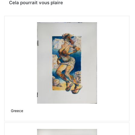
179
Cela pourrait vous plaire
bd
Lefebvre
75015
Paris.
www.akar-
alexandre.com
Contacter
Greece