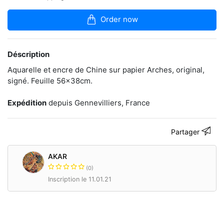
boutique
Order now
Plasticien
indépendant
depuis
1987,
Déscription
diplômé
Aquarelle et encre de Chine sur papier Arches, original,
de
signé. Feuille 56x38cm.
l'ENSAAMA
Olivier
de
Expédition
depuis Gennevilliers, France
Serres.
Exposition
en
Partager
cours
à
la
AKAR
Concorde
(0)
Art
Gallery
Inscription le 11.01.21
jusqu'au
31
janvier
2021,