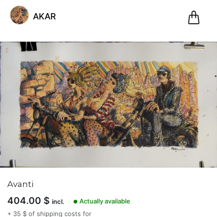
0
AKAR
Pani
@akar
AKAR
(0)
Gennevilliers,
France
Inscription
le 11.01.21
Avanti
6
articles
404.00
$
Actually available
incl.
●
dans
la
+ 35 $ of shipping costs for