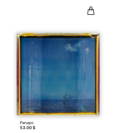
0
Panier
Panapo
53.00 $