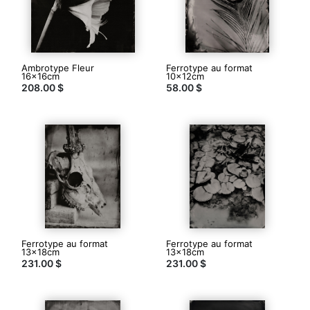
dans
la
boutique
Ambrotype Fleur
Nous
Ferrotype au format
16x16cm
10x12cm
nous
208.00 $
58.00 $
en
remettrons,
au-
delà
de
la
maîtrise
technique,
aux
aléas
du
procédé
chimique
Ferrotype au format
Ferrotype au format
13x18cm
13x18cm
et
231.00 $
231.00 $
aux
possibles
accrocs
consécutifs