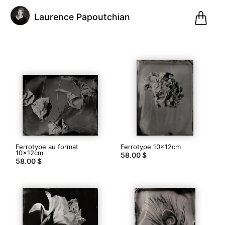
0
Laurence Papoutchian
Pani
@laurencepapoutchian
Laurence
Papoutchian
(0)
Ferrotype au format
Ferrotype 10x12cm
10x12cm
58.00 $
58.00 $
Lyon,
France
Inscription
le
06.01.21
12
articles