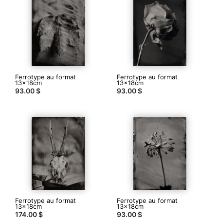
de
deux
molécules
qui
ne
se
trouvent
pas
ou
Ferrotype au format
Ferrotype au format
13x18cm
13x18cm
différemment
93.00 $
93.00 $
de
ce
que
nous
avions
imaginé
www.laurence-
papoutchian.com
Contacter
Ferrotype au format
Ferrotype au format
13x18cm
13x18cm
174.00 $
93.00 $