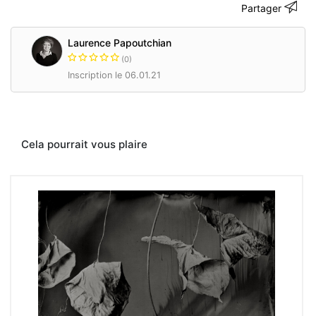
Partager
de
deux
molécules
Laurence Papoutchian
qui
(0)
ne
se
Inscription le 06.01.21
trouvent
pas
ou
différemment
de
Cela pourrait vous plaire
ce
que
nous
avions
imaginé
www.laurence-
papoutchian.com
Contacter