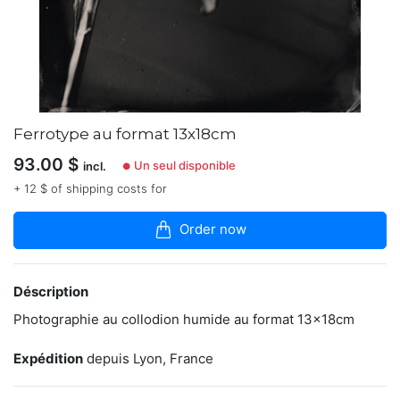
articles
dans
la
boutique
Nous
nous
en
Ferrotype au format 13x18cm
remettrons,
au-
93.00
$
Un seul disponible
incl.
●
delà
de
+ 12 $ of shipping costs for
la
maîtrise
Order now
technique,
aux
aléas
du
Déscription
procédé
chimique
Photographie au collodion humide au format 13x18cm
et
aux
Expédition
depuis Lyon, France
possibles
accrocs
consécutifs