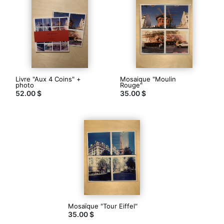
de
rue.
Je
travaille
aussi
d'autres
techniques
polaroid
comme
Livre "Aux 4 Coins" +
Mosaique "Moulin
photo
Rouge"
le
52.00 $
35.00 $
transfert
d'émulsion
ou
la
composition
de
mosaïques,
j’ai
animé
plusieurs
ateliers
au
sujet
Mosaïque "Tour Eiffel"
de
35.00 $
la