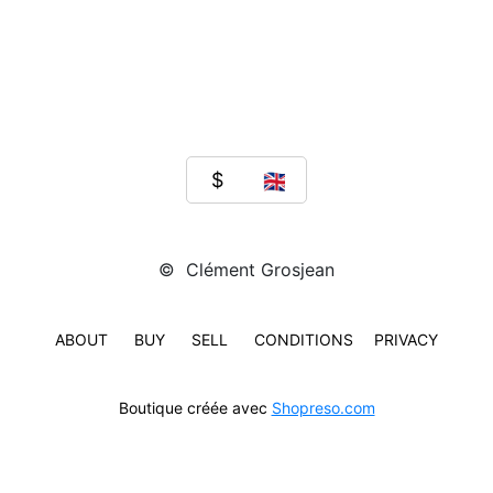
pratique
de
la
photographie
polaroid
et
de
son
histoire.
J’ai
exposé
lors
de
© Clément Grosjean
nombreux
événements
consacrés
à
ABOUT
BUY
SELL
CONDITIONS
PRIVACY
l’Art
Polaroid.
clementgrosjean.fr
Boutique créée avec
Shopreso.com
Contacter