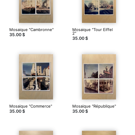
dans
la
boutique
Mosaique "Cambronne"
Photographe
Mosaique "Tour Eiffel
2"
35.00 $
capturant
35.00 $
le
monde
avec
ses
appareils
Polaroid
depuis
1998.
Authenticité
des
instants
spontanés
du
Mosaique "Commerce"
Mosaique "République"
35.00 $
portrait
35.00 $
ou
de
la
photographie