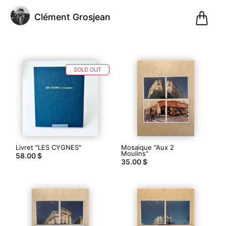
0
Clément Grosjean
Pani
SOLD OUT
@clementgrosjean
Clément
Grosjean
(3)
Livret "LES CYGNES"
Mosaique "Aux 2
Moulins"
58.00 $
35.00 $
Paris,
France
Inscription
le
16.12.20
9
articles