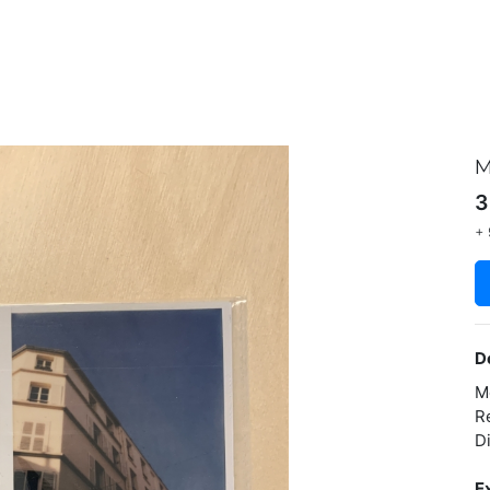
M
3
+ 
D
M
R
D
E