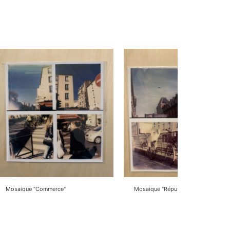
Mosaique "Commerce"
Mosaique "République"