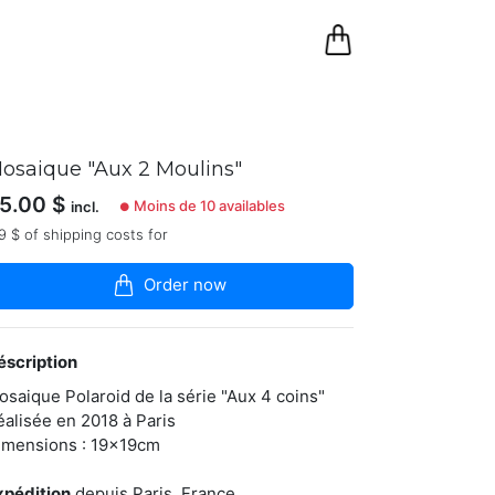
0
Panier
osaique "Aux 2 Moulins"
5.00
$
Moins de 10 availables
incl.
●
9 $ of shipping costs for
Order now
éscription
osaique Polaroid de la série "Aux 4 coins"
éalisée en 2018 à Paris
imensions : 19x19cm
xpédition
depuis Paris, France