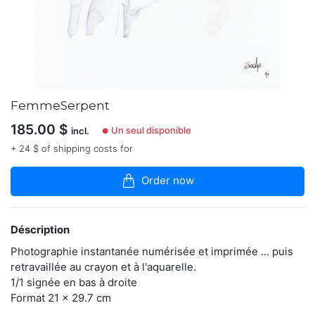
la
boutique
J’ai
plusieurs
pratiques
plastiques
suivant
FemmeSerpent
ce
que
185.00
$
Un seul disponible
incl.
●
je
+ 24 $ of shipping costs for
souhaite
dire,
traduire,
Order now
saisir,
retenir
ou
transmettre.
Déscription
Les
Photographie instantanée numérisée et imprimée ... puis
paradoxes
m’interpellent.
retravaillée au crayon et à l'aquarelle.
Les
1/1 signée en bas à droite
oppositions
Format 21 x 29.7 cm
sont