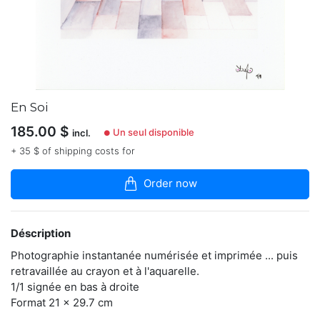
la
boutique
J’ai
plusieurs
pratiques
plastiques
suivant
En Soi
ce
que
185.00
$
Un seul disponible
incl.
●
je
+ 35 $ of shipping costs for
souhaite
dire,
traduire,
Order now
saisir,
retenir
ou
transmettre.
Déscription
Les
Photographie instantanée numérisée et imprimée ... puis
paradoxes
m’interpellent.
retravaillée au crayon et à l'aquarelle.
Les
1/1 signée en bas à droite
oppositions
Format 21 x 29.7 cm
sont