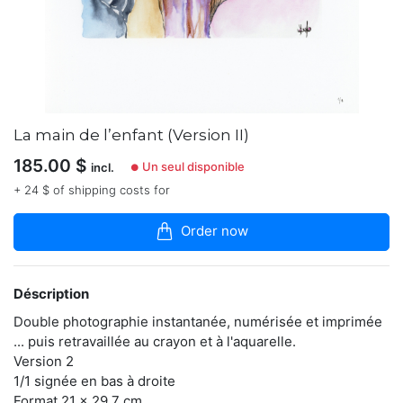
la
boutique
J’ai
plusieurs
pratiques
plastiques
suivant
La main de l’enfant (Version II)
ce
que
185.00
$
Un seul disponible
incl.
●
je
+ 24 $ of shipping costs for
souhaite
dire,
traduire,
Order now
saisir,
retenir
ou
transmettre.
Déscription
Les
Double photographie instantanée, numérisée et imprimée
paradoxes
m’interpellent.
... puis retravaillée au crayon et à l'aquarelle.
Les
Version 2
oppositions
1/1 signée en bas à droite
sont
Format 21 x 29.7 cm