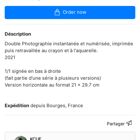
la
boutique
Order now
J’ai
plusieurs
Déscription
pratiques
plastiques
Double Photographie instantanée et numérisée, imprimée
suivant
puis retravaillée au crayon et à l'aquarelle.
ce
que
2021
je
souhaite
1/1 signée en bas à droite
dire,
(fait partie d'une série à plusieurs versions)
traduire,
saisir,
Version horizontale au format 21 x 29.7 cm
retenir
ou
transmettre.
Expédition
depuis Bourges, France
Les
paradoxes
m’interpellent.
Partager
Les
oppositions
sont
KCUF