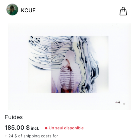
0
KCUF
Pani
@ckuf
KCUF
(0)
Bourges,
France
Inscription
le
Fuides
08.02.21
20
185.00
$
Un seul disponible
incl.
●
articles
dans
+ 24 $ of shipping costs for