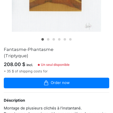
la
boutique
J’ai
plusieurs
pratiques
plastiques
suivant
ce
que
Fantasme-Phantasme
je
souhaite
(Triptyque)
dire,
traduire,
208.00
$
Un seul disponible
incl.
●
saisir,
+ 35 $ of shipping costs for
retenir
ou
transmettre.
Order now
Les
paradoxes
m’interpellent.
Les
Déscription
oppositions
Montage de plusieurs clichés à l'instantané.
sont