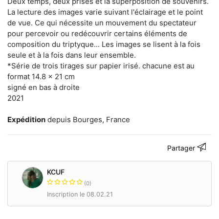
Deux temps, deux prises et la superposition de souvenirs.
comme
deux
La lecture des images varie suivant l'éclairage et le point
points
de vue. Ce qui nécessite un mouvement du spectateur
placés
pour percevoir ou redécouvrir certains éléments de
aux
composition du triptyque... Les images se lisent à la fois
extrémités
d’une
seule et à la fois dans leur ensemble.
même
*Série de trois tirages sur papier irisé. chacune est au
droite.
format 14.8 x 21 cm
« Entre »
signé en bas à droite
ces
2021
deux
points,
je
Expédition
depuis Bourges, France
perçois
des
tonalités
Partager
variables.
Bien
que
KCUF
contradictoires,
(0)
ils
m’apparaissent
Inscription le 08.02.21
davantage
nuancés