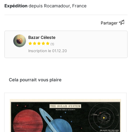
d’objets
Expédition
depuis Rocamadour, France
vintages,
artisanat,
créations.
Partager
bazarceleste.com
Bazar Céleste
(1)
Contacter
Inscription le 01.12.20
Cela pourrait vous plaire