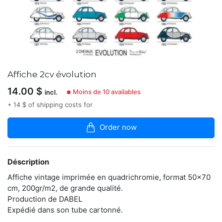
dans
la
boutique
En
manque
d'inspiration
pour
Affiche 2cv évolution
une
nouvelle
14.00
$
Moins de 10 availables
incl.
●
décoration?
Bazar
+ 14 $ of shipping costs for
Celeste
vous
Order now
permet
d'embellir
votre
univers
Déscription
avec
des
Affiche vintage imprimée en quadrichromie, format 50x70
produits
cm, 200gr/m2, de grande qualité.
rares
Production de DABEL
et
Expédié dans son tube cartonné.
originaux.
Sélection