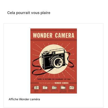
d’objets
vintages,
artisanat,
Cela pourrait vous plaire
créations.
bazarceleste.com
Contacter
Affiche Wonder caméra