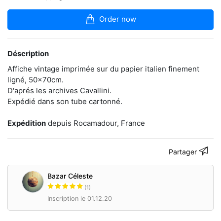
dans
la
Order now
boutique
En
manque
Déscription
d'inspiration
pour
Affiche vintage imprimée sur du papier italien finement
une
ligné, 50x70cm.
nouvelle
D'aprés les archives Cavallini.
décoration?
Expédié dans son tube cartonné.
Bazar
Celeste
vous
Expédition
depuis Rocamadour, France
permet
d'embellir
votre
Partager
univers
avec
des
Bazar Céleste
produits
(1)
rares
Inscription le 01.12.20
et
originaux.
Sélection