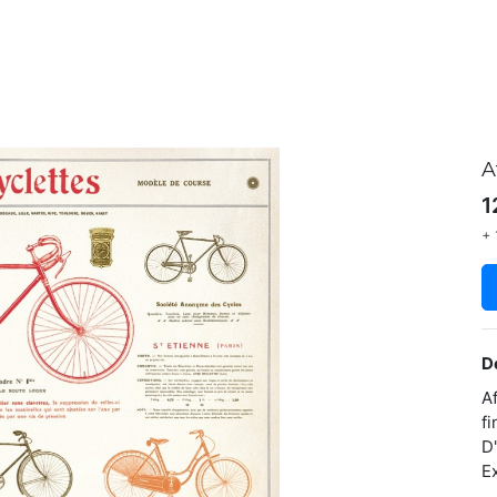
A
1
+ 
D
A
f
D
E