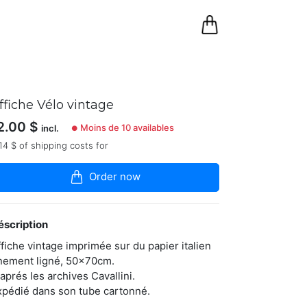
0
Panier
ffiche Vélo vintage
2.00
$
Moins de 10 availables
incl.
●
14 $ of shipping costs for
Order now
éscription
ffiche vintage imprimée sur du papier italien
inement ligné, 50x70cm.
'aprés les archives Cavallini.
xpédié dans son tube cartonné.