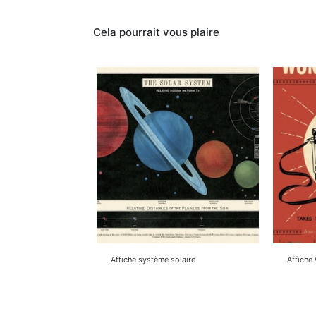
d’objets
vintages,
Cela pourrait vous plaire
artisanat,
créations.
bazarceleste.com
Contacter
Affiche système solaire
Affiche