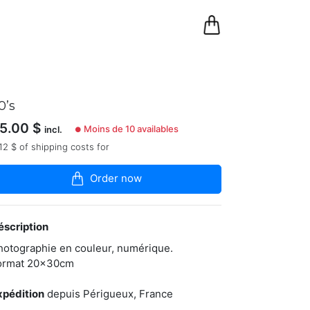
0
Panier
0’s
5.00
$
Moins de 10 availables
incl.
●
12 $ of shipping costs for
Order now
éscription
hotographie en couleur, numérique.
ormat 20x30cm
xpédition
depuis Périgueux, France