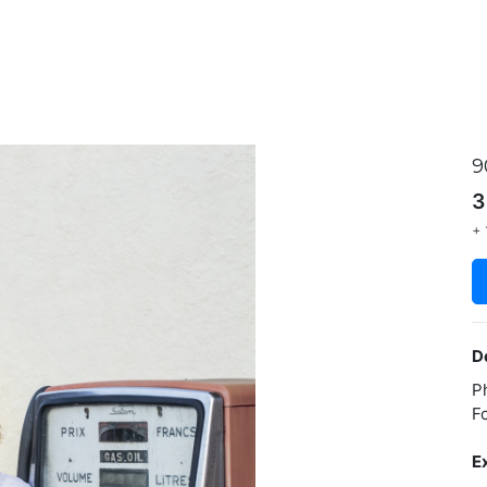
9
3
+ 
D
P
F
E