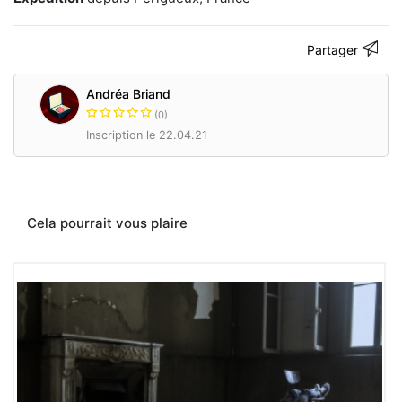
là
où
l'ont
Partager
ne
pense
pas
Andréa Briand
à
(0)
regarder
Inscription le 22.04.21
avec
toute
simplicité.
Jeune
photographe,
Cela pourrait vous plaire
21
ans,
située
en
France.
andreabriand-
ph.com
Contacter