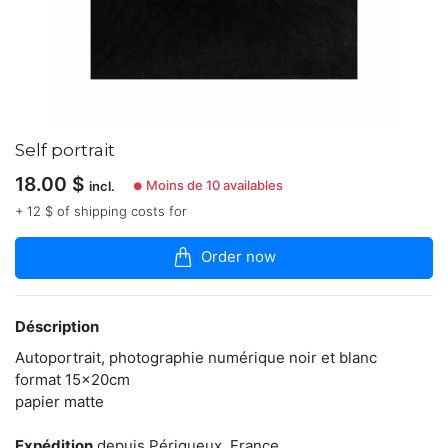
articles
dans
la
boutique
Je
suis
celle
Self portrait
qu'on
ne
18.00
$
Moins de 10 availables
incl.
●
voit
pas
+ 12 $ of shipping costs for
pour
immortaliser
Order now
vos
moments
les
plus
Déscription
précieux
habillés
Autoportrait, photographie numérique noir et blanc
d'une
format 15x20cm
jolie
papier matte
lumière.
Je
regarde
Expédition
depuis Périgueux, France