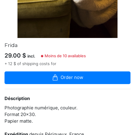
articles
dans
la
boutique
Je
suis
celle
Frida
qu'on
ne
29.00
$
Moins de 10 availables
incl.
●
voit
pas
+ 12 $ of shipping costs for
pour
immortaliser
Order now
vos
moments
les
plus
Déscription
précieux
habillés
Photographie numérique, couleur.
d'une
Format 20x30.
jolie
Papier matte.
lumière.
Je
regarde
Expédition
depuis Périgueux, France