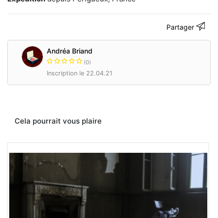
là
où
l'ont
Partager
ne
pense
pas
Andréa Briand
à
(0)
regarder
Inscription le 22.04.21
avec
toute
simplicité.
Jeune
photographe,
Cela pourrait vous plaire
21
ans,
située
en
France.
andreabriand-
ph.com
Contacter