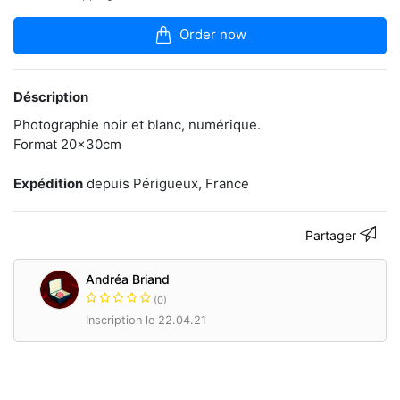
articles
dans
Order now
la
boutique
Je
Déscription
suis
celle
Photographie noir et blanc, numérique.
qu'on
Format 20x30cm
ne
voit
Expédition
depuis Périgueux, France
pas
pour
immortaliser
Partager
vos
moments
les
Andréa Briand
plus
précieux
(0)
habillés
Inscription le 22.04.21
d'une
jolie
lumière.
Je
regarde