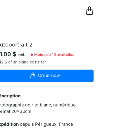
0
Panier
utoportrait 2
1.00
$
Moins de 10 availables
incl.
●
12 $ of shipping costs for
Order now
éscription
hotographie noir et blanc, numérique.
ormat 20x30cm
xpédition
depuis Périgueux, France