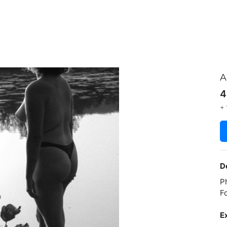
A
4
+ 
D
P
F
E