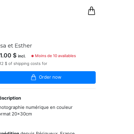
0
Panier
isa et Esther
1.00
$
Moins de 10 availables
incl.
●
12 $ of shipping costs for
Order now
éscription
hotographie numérique en couleur
ormat 20x30cm
xpédition
depuis Périgueux, France