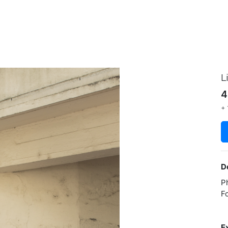
L
4
+ 
D
P
F
E