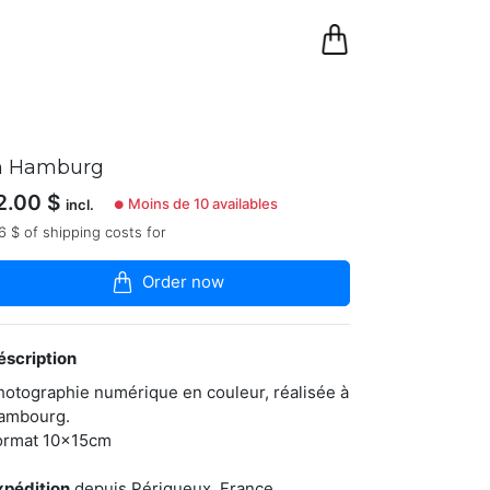
0
Panier
n Hamburg
2.00
$
Moins de 10 availables
incl.
●
6 $ of shipping costs for
Order now
éscription
hotographie numérique en couleur, réalisée à
ambourg.
ormat 10x15cm
xpédition
depuis Périgueux, France