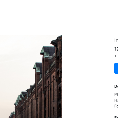
I
1
+ 
D
P
H
F
E