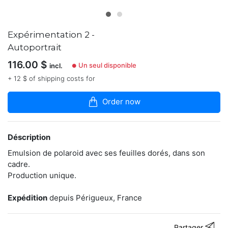
articles
dans
la
boutique
Expérimentation 2 -
Autoportrait
Je
suis
116.00
$
Un seul disponible
incl.
●
celle
+ 12 $ of shipping costs for
qu'on
ne
voit
Order now
pas
pour
immortaliser
vos
Déscription
moments
Emulsion de polaroid avec ses feuilles dorés, dans son
les
plus
cadre.
précieux
Production unique.
habillés
d'une
Expédition
depuis Périgueux, France
jolie
lumière.
Je
regarde
Partager