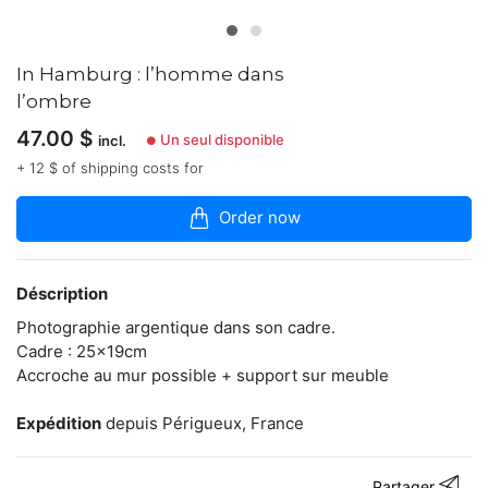
articles
dans
la
boutique
In Hamburg : l’homme dans
l’ombre
Je
suis
47.00
$
Un seul disponible
incl.
●
celle
+ 12 $ of shipping costs for
qu'on
ne
voit
Order now
pas
pour
immortaliser
vos
Déscription
moments
Photographie argentique dans son cadre.
les
plus
Cadre : 25x19cm
précieux
Accroche au mur possible + support sur meuble
habillés
d'une
Expédition
depuis Périgueux, France
jolie
lumière.
Je
regarde
Partager