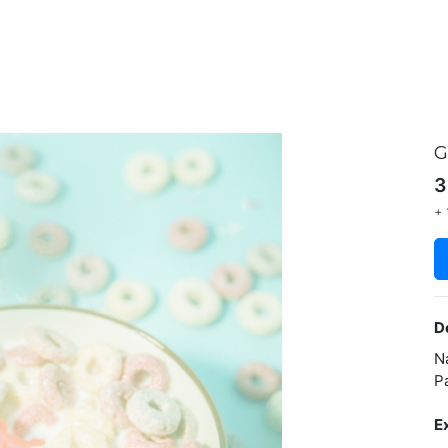
G
3
+ 
D
N
P
E