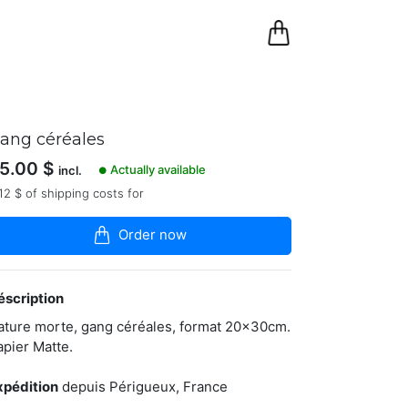
0
Panier
ang céréales
5.00
$
Actually available
incl.
●
12 $ of shipping costs for
Order now
éscription
ature morte, gang céréales, format 20x30cm.
apier Matte.
xpédition
depuis Périgueux, France