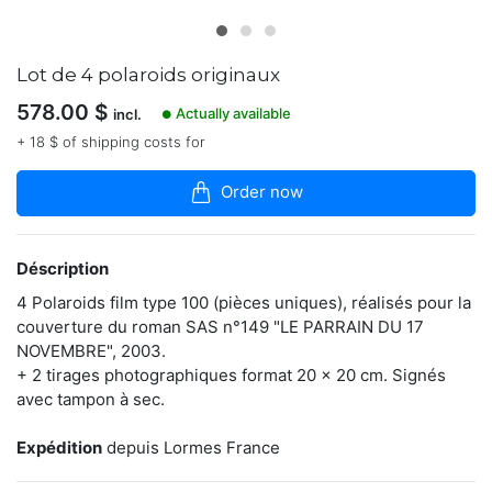
dans
la
boutique
Lot de 4 polaroids originaux
Thierry
578.00
$
Vasseur
Actually available
incl.
●
a
+ 18 $ of shipping costs for
commencé
par
être
Order now
un
célèbre
inconnu.
Déscription
C’est
lui
4 Polaroids film type 100 (pièces uniques), réalisés pour la
qui
couverture du roman SAS n°149 "LE PARRAIN DU 17
imprime
pendant
NOVEMBRE", 2003.
douze
+ 2 tirages photographiques format 20 x 20 cm. Signés
ans
avec tampon à sec.
leur
style
Expédition
depuis Lormes France
aux
couvertures
des