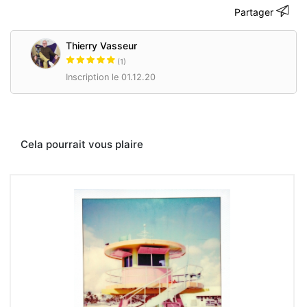
romans
Partager
d’espionnage
du
Thierry Vasseur
célèbre
personnage
(1)
de
Inscription le 01.12.20
Gérard
de
Villiers,
SAS.
Créatures
Cela pourrait vous plaire
sulfureuses,
naïves
futées,
vraies
fausses
innocentes,
armées
d’automatiques
ou
de
pm,
mais
aussi
de