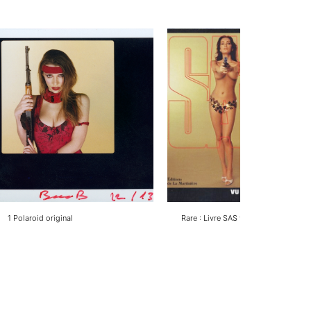
1 Polaroid original
Rare : Livre SAS vu par Thierry Vass