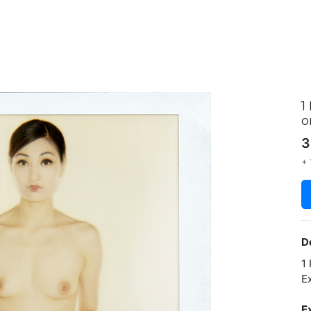
1
o
3
+ 
D
1
E
E