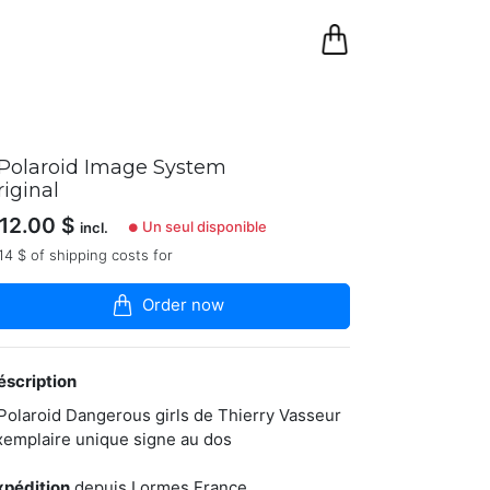
0
Panier
 Polaroid Image System
riginal
12.00
$
Un seul disponible
incl.
●
14 $ of shipping costs for
Order now
éscription
 Polaroid Dangerous girls de Thierry Vasseur
xemplaire unique signe au dos
xpédition
depuis Lormes France