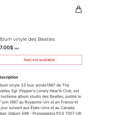
0
Panier
lbum vinyle des Beatles
7.00
$
incl.
Item not available
éscription
lbum vinyle 33 tour année1967 de The
eatles Sgt. Pepper's Lonely Hearts Club, est
e huitième album studio des Beatles, publié le
ᵉʳ juin 1967 au Royaume-Uni et en France et
e jour suivant aux États-Unis et au Canada.
abel: Odeon-EMI - Pressagetxs PCS 7027-UK