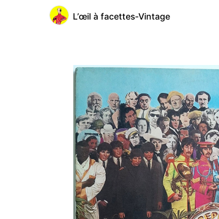
L’œil à facettes-Vintage
@loeilafacettesvintage
L’œil
à
facettes-
Vintage
(2)
Lormes,
France
Inscription