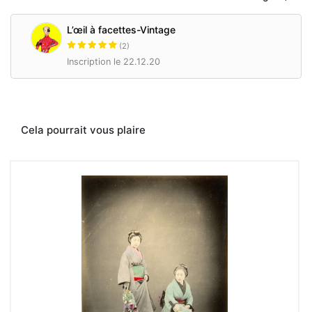
de
la
Nièvre,
L’œil à facettes-Vintage
en
(2)
région
Inscription le 22.12.20
Bourgogne-
Franche-
Comté,
dédiée
aux
arts
Cela pourrait vous plaire
visuels
ont
désormais
leur
boutique
en
ligne.
La
vente
de
produits
venant
en
soutien