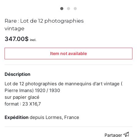
le
22.12.20
23
articles
Rare : Lot de 12 photographies
dans
vintage
la
boutique
347.00
$
incl.
Les
Item not available
galeries
L’œil
à
facettes
Déscription
et
l'espace
Lot de 12 photographies de mannequins d'art vintage (
Didi
Pierre Imans) 1920 / 1930
de
sur papier glacé
Mars,
format : 23 X16,7
basées
à
Lormes,
Expédition
depuis Lormes, France
dans
le
département
Partager