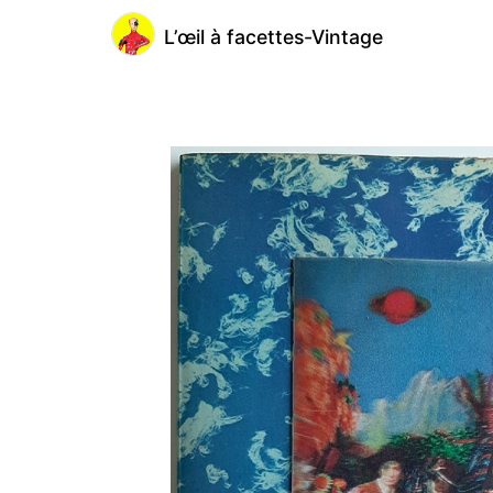
L’œil à facettes-Vintage
@loeilafacettesvintage
L’œil
à
facettes-
Vintage
(2)
Lormes,
France
Inscription