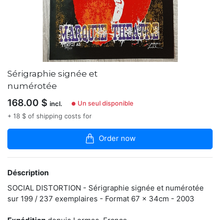
le
22.12.20
23
articles
dans
la
boutique
Sérigraphie signée et
Les
numérotée
galeries
L’œil
168.00
$
Un seul disponible
incl.
●
à
facettes
+ 18 $ of shipping costs for
et
l'espace
Order now
Didi
de
Mars,
basées
Déscription
à
Lormes,
SOCIAL DISTORTION - Sérigraphie signée et numérotée
dans
sur 199 / 237 exemplaires - Format 67 x 34cm - 2003
le
département