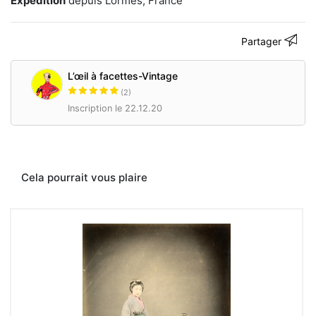
Expédition
depuis Lormes, France
de
la
Nièvre,
en
Partager
région
Bourgogne-
L’œil à facettes-Vintage
Franche-
Comté,
(2)
dédiée
Inscription le 22.12.20
aux
arts
visuels
ont
désormais
Cela pourrait vous plaire
leur
boutique
en
ligne.
La
vente
de
produits
venant
en
soutien