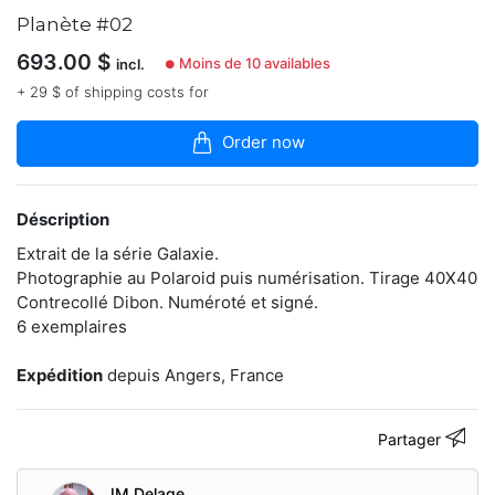
articles
Planète #02
dans
la
693.00
$
Moins de 10 availables
incl.
boutique
●
+ 29 $ of shipping costs for
Photojournaliste.
En
Order now
parallèle,
j'aime
explorer
la
Déscription
diversité
des
Extrait de la série Galaxie.
techniques.
Photographie au Polaroid puis numérisation. Tirage 40X40
Du
Contrecollé Dibon. Numéroté et signé.
téléphone
6 exemplaires
portable
au
collodion
Expédition
depuis Angers, France
humide!
Mais
j'ai
Partager
un
faible
pour
JM Delage