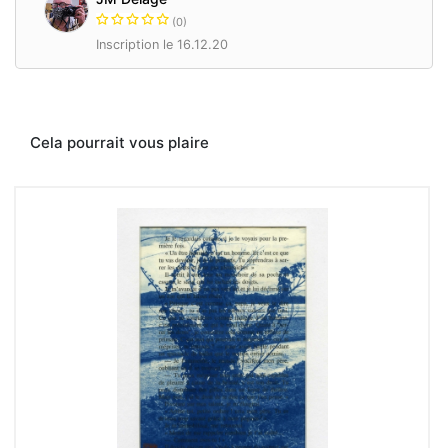
les
(0)
techniques
Inscription le 16.12.20
historiques.
Collodion,
cyanotype,
lumens
print.
Et
Cela pourrait vous plaire
aussi
le
polaroid,
dans
toutes
ses
formes!
www.jeanmicheldelage.com
Contacter