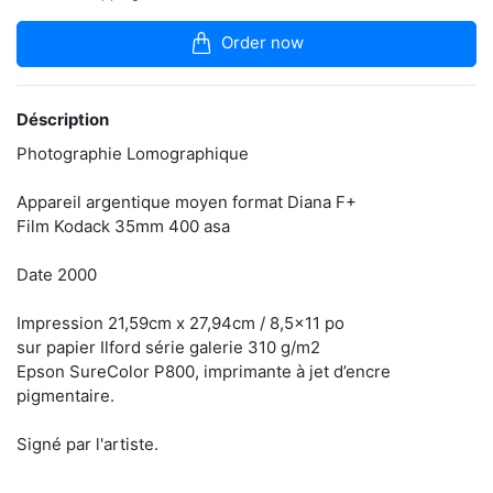
articles
dans
Order now
la
boutique
L’intemporel,
Déscription
les
imperfections,
Photographie Lomographique
l’inconnu,
le
Appareil argentique moyen format Diana F+
lâcher-
Film Kodack 35mm 400 asa
prise,
les
effets
Date 2000
chimiques
sont
Impression 21,59cm x 27,94cm / 8,5x11 po
autant
sur papier Ilford série galerie 310 g/m2
de
phénomènes
Epson SureColor P800, imprimante à jet d’encre
qui
pigmentaire.
attirent
l’artiste
Signé par l'artiste.
vers
ce
médium