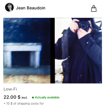
0
Jean Beaudoin
Pani
@jeanbeaudoin
Jean
Beaudoin
(1)
Sherbrooke,
Québec,
Canada
Low-Fi
Inscription
22.00
$
le 07.12.20
Actually available
incl.
●
62
+ 10 $ of shipping costs for