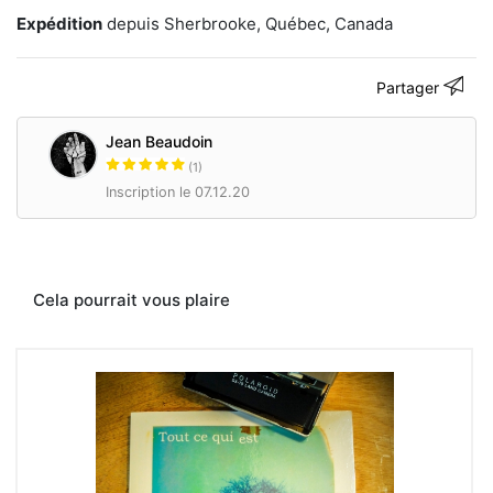
qu’est
Expédition
depuis Sherbrooke, Québec, Canada
le
Polaroid.
«
Partager
Dès
le
moment
Jean Beaudoin
où
(1)
je
Inscription le 07.12.20
prends
une
photo
Polaroid,
je
perds
Cela pourrait vous plaire
le
contrôle
sur
le
résultat.
J’utilise
le
film
Polaroid
comme