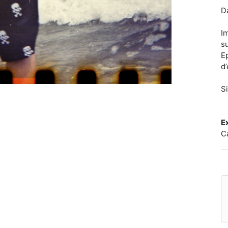
D
I
s
E
d
Si
E
C