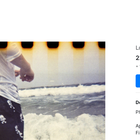
L
2
+ 
D
P
A
F