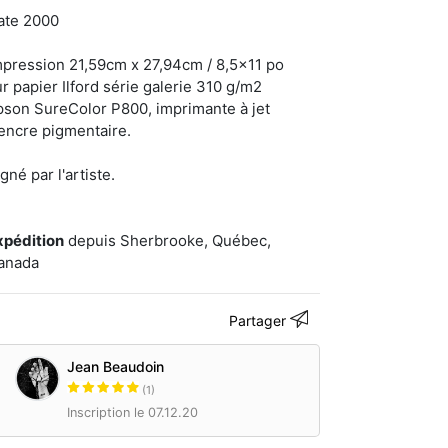
ate 2000
mpression 21,59cm x 27,94cm / 8,5x11 po
ur papier Ilford série galerie 310 g/m2
pson SureColor P800, imprimante à jet
’encre pigmentaire.
gné par l'artiste.
xpédition
depuis Sherbrooke, Québec,
anada
Partager
Jean Beaudoin
(1)
Inscription le 07.12.20