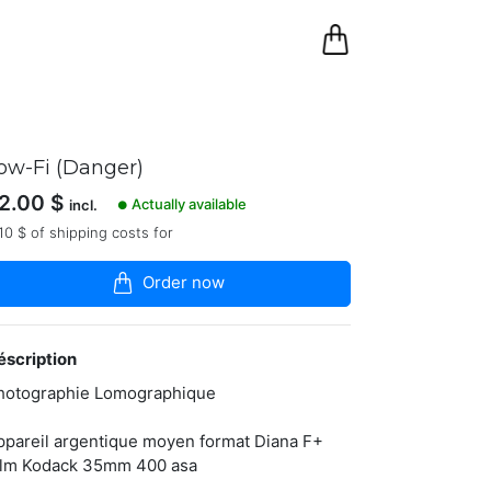
0
Panier
ow-Fi (Danger)
2.00
$
Actually available
incl.
●
10 $ of shipping costs for
Order now
éscription
hotographie Lomographique
ppareil argentique moyen format Diana F+
ilm Kodack 35mm 400 asa