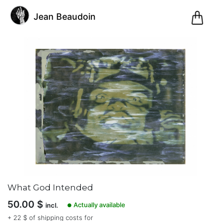
0
Jean Beaudoin
Pani
@jeanbeaudoin
Jean
Beaudoin
(1)
Sherbrooke,
Québec,
Canada
What God Intended
Inscription
50.00
$
le 07.12.20
Actually available
incl.
●
62
+ 22 $ of shipping costs for