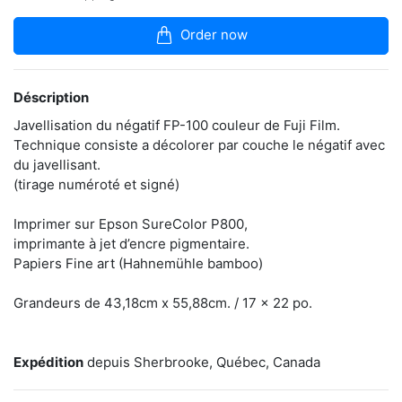
articles
dans
Order now
la
boutique
L’intemporel,
Déscription
les
imperfections,
Javellisation du négatif FP-100 couleur de Fuji Film.
l’inconnu,
Technique consiste a décolorer par couche le négatif avec
le
du javellisant.
lâcher-
(tirage numéroté et signé)
prise,
les
effets
Imprimer sur Epson SureColor P800,
chimiques
imprimante à jet d’encre pigmentaire.
sont
Papiers Fine art (Hahnemühle bamboo)
autant
de
phénomènes
Grandeurs de 43,18cm x 55,88cm. / 17 x 22 po.
qui
attirent
l’artiste
Expédition
depuis Sherbrooke, Québec, Canada
vers
ce
médium