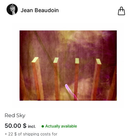
0
Jean Beaudoin
Pani
@jeanbeaudoin
Jean
Beaudoin
(1)
Sherbrooke,
Québec,
Canada
Red Sky
Inscription
50.00
$
le 07.12.20
Actually available
incl.
●
62
+ 22 $ of shipping costs for