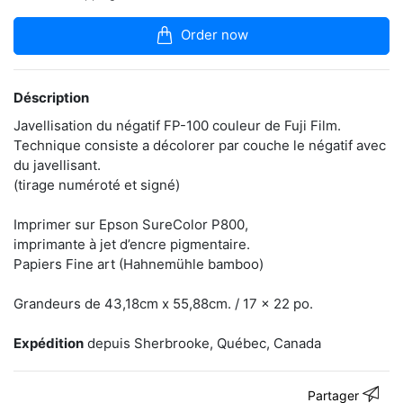
articles
dans
Order now
la
boutique
L’intemporel,
Déscription
les
imperfections,
Javellisation du négatif FP-100 couleur de Fuji Film.
l’inconnu,
Technique consiste a décolorer par couche le négatif avec
le
du javellisant.
lâcher-
(tirage numéroté et signé)
prise,
les
effets
Imprimer sur Epson SureColor P800,
chimiques
imprimante à jet d’encre pigmentaire.
sont
Papiers Fine art (Hahnemühle bamboo)
autant
de
phénomènes
Grandeurs de 43,18cm x 55,88cm. / 17 x 22 po.
qui
attirent
Expédition
depuis Sherbrooke, Québec, Canada
l’artiste
vers
ce
Partager
médium